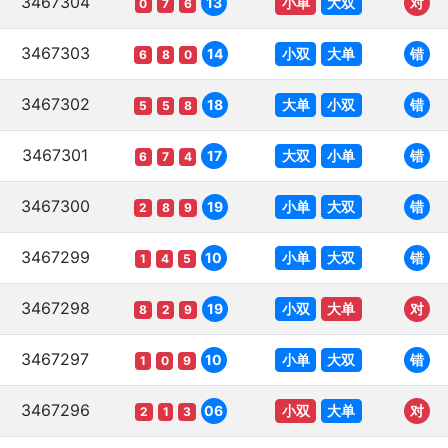
3467304
小单
大双
13
对
0
7
6
3467303
小双
大单
14
错
6
8
0
3467302
大单
小双
18
错
5
5
8
3467301
大双
小单
17
错
6
7
4
3467300
小单
大双
19
错
2
8
9
3467299
小单
大双
10
错
1
4
5
3467298
小双
大单
19
对
8
2
9
3467297
小单
大双
10
错
1
0
9
3467296
小双
大单
06
对
2
1
3