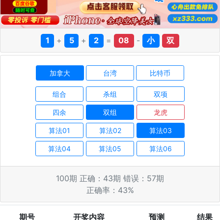
1
+
5
+
2
=
08
-
小
双
加拿大
台湾
比特币
组合
杀组
双项
四余
双组
龙虎
算法01
算法02
算法03
算法04
算法05
算法06
100
期 正确：
43
期 错误：
57
期
正确率：
43
%
期号
开奖内容
预测
结果