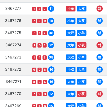
3467277
小单
大双
11
对
1
8
2
3467276
小单
大双
19
错
7
3
9
3467275
大双
小单
08
错
5
1
2
3467274
大单
小双
02
对
1
0
1
3467273
大双
小单
08
错
1
4
3
3467272
小双
大单
16
错
6
2
8
3467271
大单
小双
16
错
8
3
5
3467270
大单
小双
12
对
7
2
3
3467269
大双
小单
15
错
7
2
6