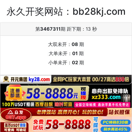
永久开奖网站：bb28kj.com
第
3467311
期 距下期：
12 秒
大双未开：
08
期
大单未开：
01
期
小单未开：
02
期