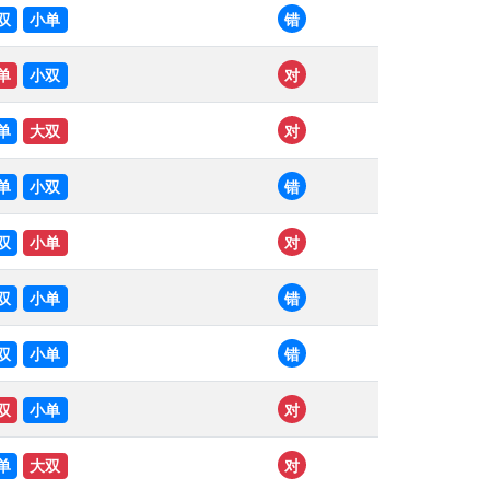
双
小单
错
单
小双
对
单
大双
对
单
小双
错
双
小单
对
双
小单
错
双
小单
错
双
小单
对
单
大双
对