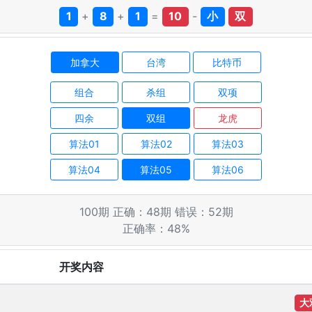
1
+
8
+
1
=
10
-
小
双
加拿大
台湾
比特币
组合
杀组
双项
四余
双组
龙虎
算法01
算法02
算法03
算法04
算法05
算法06
100
期 正确：
48
期 错误：
52
期
正确率：
48
%
开奖内容
大