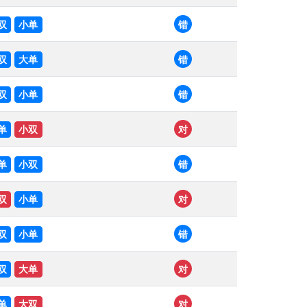
双
小单
错
双
大单
错
双
小单
错
单
小双
对
单
小双
错
双
小单
对
双
小单
错
双
大单
对
单
大双
对