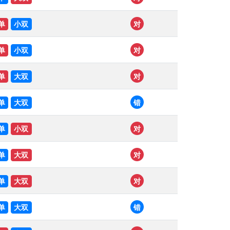
单
小双
对
单
小双
对
单
大双
对
单
大双
错
单
小双
对
单
大双
对
单
大双
对
单
大双
错