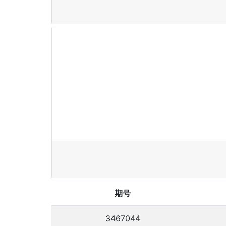
期号
3467044