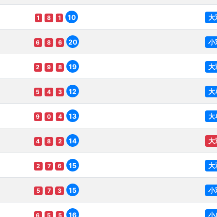
大
10
1
8
1
小
20
6
8
6
大
19
2
9
8
大
12
5
4
3
大
13
9
0
4
大
14
4
8
2
大
15
2
7
6
小
15
5
7
3
小
16
6
5
5