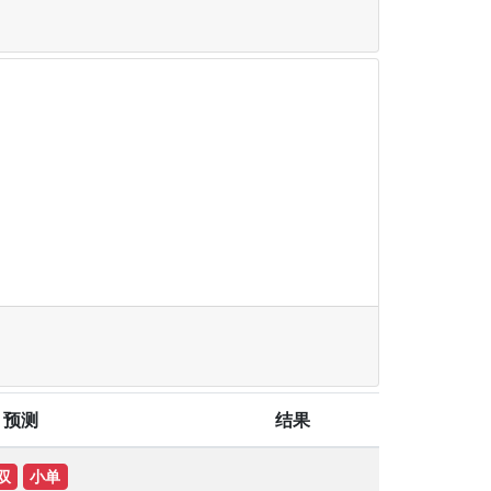
预测
结果
双
小单