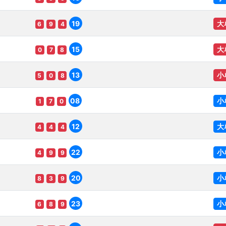
大
19
6
9
4
大
15
0
7
8
小
13
5
0
8
小
08
1
7
0
大
12
4
4
4
小
22
4
9
9
小
20
8
3
9
小
23
6
8
9