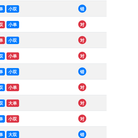
单
小双
错
双
小单
对
单
小双
对
双
小单
对
单
小双
错
双
小单
对
双
大单
对
单
小双
对
单
大双
错