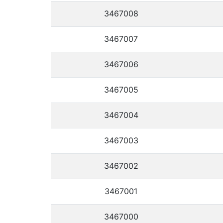
3467008
3467007
3467006
3467005
3467004
3467003
3467002
3467001
3467000